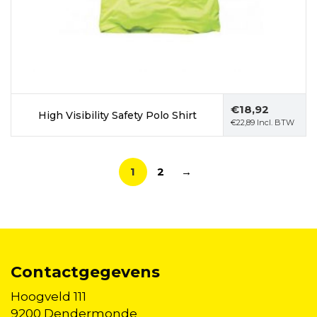
€
18,92
High Visibility Safety Polo Shirt
€
22,89
Incl. BTW
1
2
→
Contactgegevens
Hoogveld 111
9200 Dendermonde