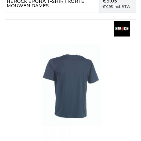
€
9,05
HEROCK EPONA T-SHIRT KORTE
MOUWEN DAMES
€
10,95
Incl. BTW