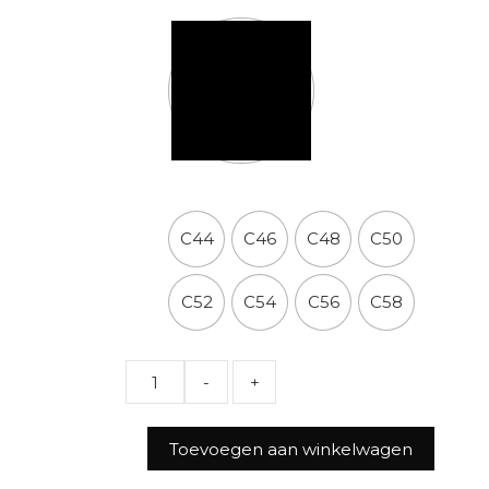
HH maten broeken
C44
C46
C48
C50
C52
C54
C56
C58
Quantity
Toevoegen aan winkelwagen