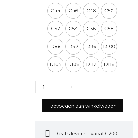
C44
C46
C48
C50
C52
C54
C56
C58
D88
D92
D96
D100
D104
D108
D112
D116
Quantity
Toevoegen aan winkelwagen
Gratis levering vanaf €200