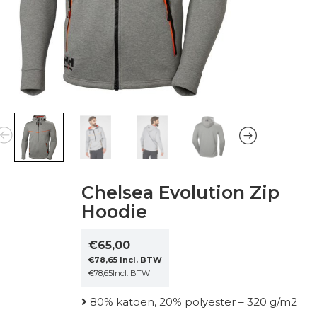
Chelsea Evolution Zip
Hoodie
€
65,00
€
78,65
Incl. BTW
€
78,65
Incl. BTW
80% katoen, 20% polyester – 320 g/m2