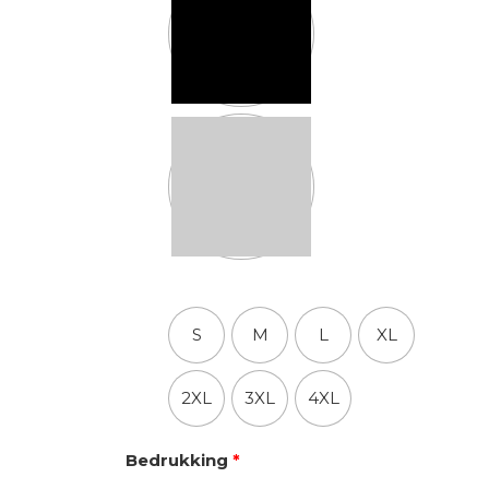
Maten
S
M
L
XL
2XL
3XL
4XL
Bedrukking
*