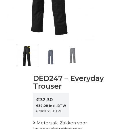
DED247 – Everyday
Trouser
€
32,30
€
39,08
Incl. BTW
€
39,08
Incl. BTW
Meterzak. Zakken voor
kniebescherming met