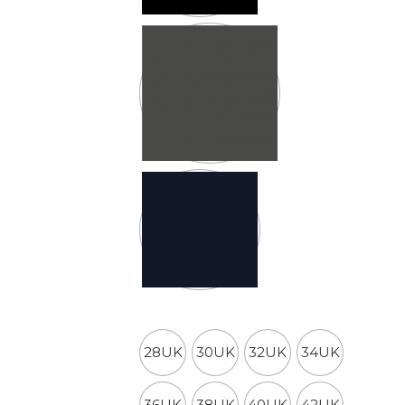
Dickies maten broeken
28UK
30UK
32UK
34UK
36UK
38UK
40UK
42UK