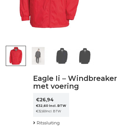
Eagle Ii – Windbreaker
met voering
€
26,94
€
32,60
Incl. BTW
€
32,60
Incl. BTW
Ritssluiting