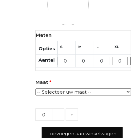
Maten
S
M
L
XL
2X
Opties
Aantal
Maat
*
Quantity
Toevoegen aan winkelwagen