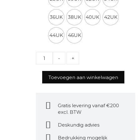
36UK
38UK
40UK
42UK
44UK
46UK
Quantity
Toevoegen aan winkelwagen
Gratis levering vanaf €200
excl. BTW
Deskundig advies
Bedrukking mogelijk