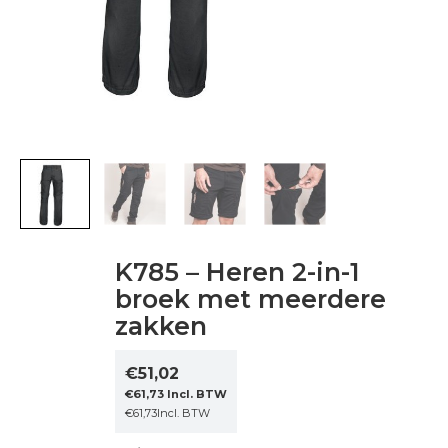
K785 – Heren 2-in-1
broek met meerdere
zakken
€
51,02
€
61,73
Incl. BTW
€
61,73
Incl. BTW