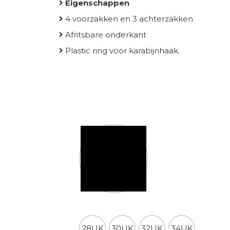
Eigenschappen
4 voorzakken en 3 achterzakken
Afritsbare onderkant
Plastic ring voor karabijnhaak.
Kleur
Dickies maten broeken
28UK
30UK
32UK
34UK