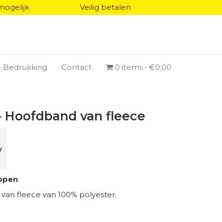
mogelijk
Veilig betalen
Bedrukking
Contact
0 items
€0,00
 Hoofdband van fleece
W
ppen
an fleece van 100% polyester.