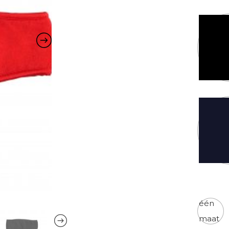
Kleur
Maten
één
maat