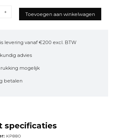
Toevoegen aan winkelwagen
is levering vanaf €200 excl. BTW
kundig advies
rukking mogelijk
ig betalen
 specificaties
er:
KP880