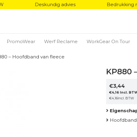
TW
Deskundig advies
Bedrukking 
PromoWear
Werf Reclame
WorkGear On Tour
880 – Hoofdband van fleece
KP880 –
€
3,44
€
4,16
Incl. BT
€
4,16
Incl. BTW
Eigenscha
Hoofdband v