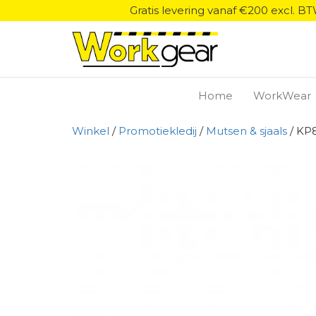
Gratis levering vanaf €200 excl. B
Home
WorkWear
Winkel
/
Promotiekledij
/
Mutsen & sjaals
/ KP