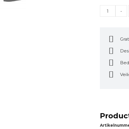
Quantity
Grat
Des
Bed
Veil
Product
Artikelnumm