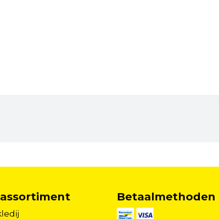
assortiment
Betaalmethoden
ledij