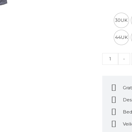
Dickies ma
30UK
44UK
Quantity
Grat
Des
Bed
Veil