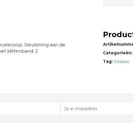
Product
drukknoop. Sleutelring aan de
Artikelnumm
et klittenband. 2
Categorieën
Tag:
Dickies