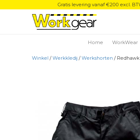
Gratis levering vanaf €200 excl. B
Home
WorkWear
Winkel
/
Werkkledij
/
Werkshorten
/ Redhawk 