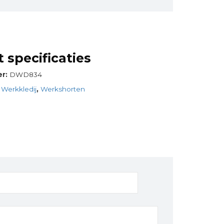
 specificaties
er:
DWD834
:
Werkkledij
,
Werkshorten