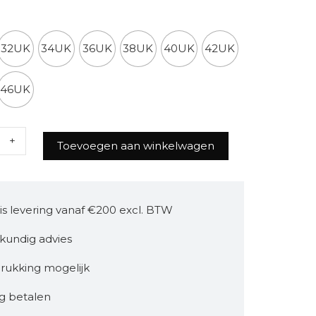
ten broeken
32UK
34UK
36UK
38UK
40UK
42UK
46UK
Toevoegen aan winkelwagen
is levering vanaf €200 excl. BTW
kundig advies
rukking mogelijk
ig betalen