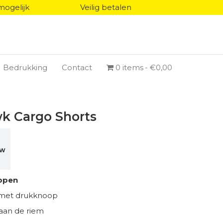
mogelijk
Veilig betalen
Bedrukking
Contact
0 items
€0,00
k Cargo Shorts
TW
ppen
g met drukknoop
 aan de riem