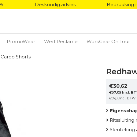
TW
Deskundig advies
Bedrukking 
PromoWear
Werf Reclame
WorkGear On Tour
Cargo Shorts
Redhaw
€
30,62
€
37,05
Incl. B
€
37,05
Incl. BTW
Eigenscha
Ritssluitin
Sleutelring