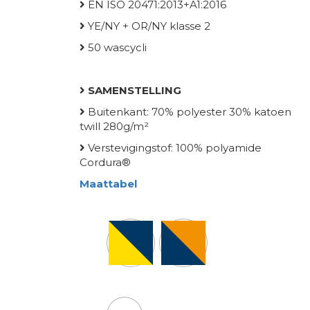
EN ISO 20471:2013+A1:2016
YE/NY + OR/NY klasse 2
50 wascycli
SAMENSTELLING
Buitenkant: 70% polyester 30% katoen
twill 280g/m²
Verstevigingstof: 100% polyamide
Cordura®
Maattabel
Kleur
HH maten broeken