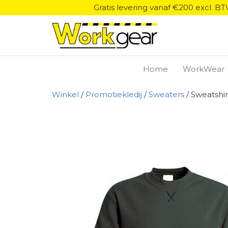
Gratis levering vanaf €200 excl. B
Home
WorkWear
Winkel
/
Promotiekledij
/
Sweaters
/ Sweatshi