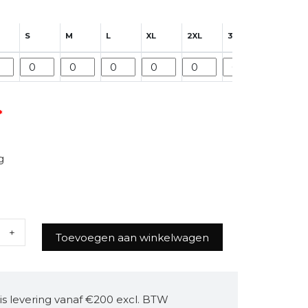
S
M
L
XL
2XL
3XL
4XL
*
g
Toevoegen aan winkelwagen
is levering vanaf €200 excl. BTW