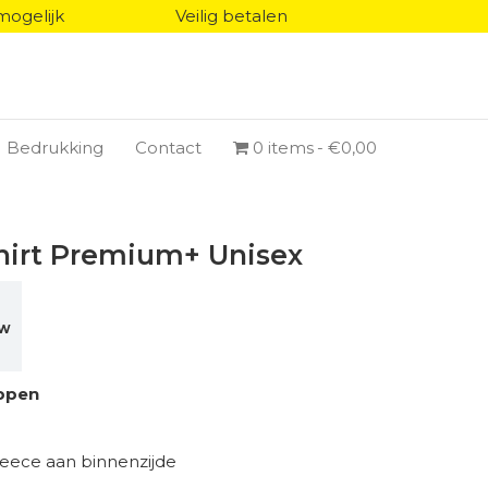
mogelijk
Veilig betalen
Bedrukking
Contact
0 items
€0,00
hirt Premium+ Unisex
TW
ppen
eece aan binnenzijde