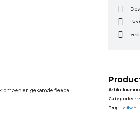
Des
Bed
Veil
Product
ekrompen en gekamde fleece
Artikelnumm
Categorie:
Sw
Tag:
Kariban