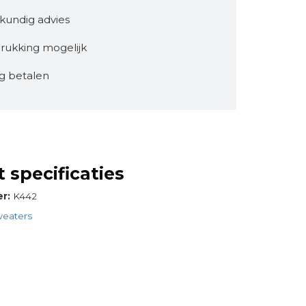
kundig advies
rukking mogelijk
ig betalen
 specificaties
er:
K442
eaters