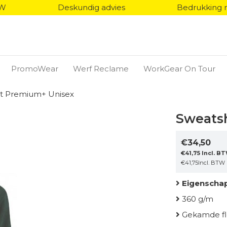
TW
Deskundig advies
Bedrukking 
PromoWear
Werf Reclame
WorkGear On Tour
rt Premium+ Unisex
Sweats
€
34,50
€
41,75
Incl. B
€
41,75
Incl. BTW
Eigenscha
360 g/m
Gekamde fl