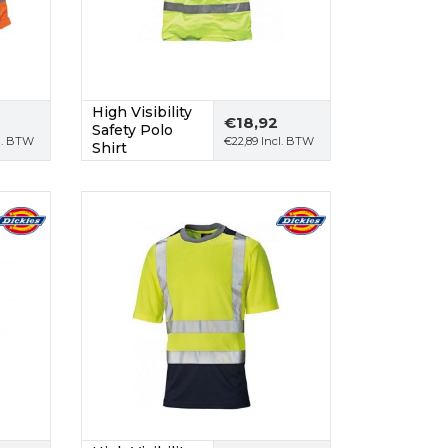
High Visibility
€
18,92
Safety Polo
l. BTW
€
22,89
Incl. BTW
Shirt