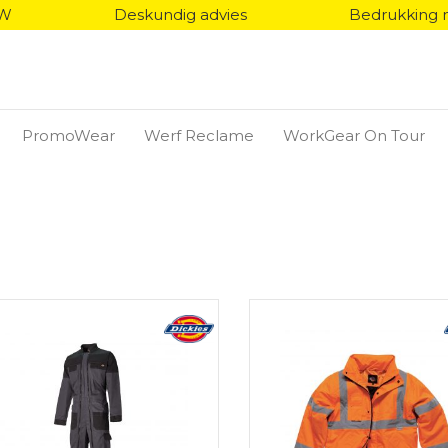
TW
Deskundig advies
Bedrukking 
PromoWear
Werf Reclame
WorkGear On Tour