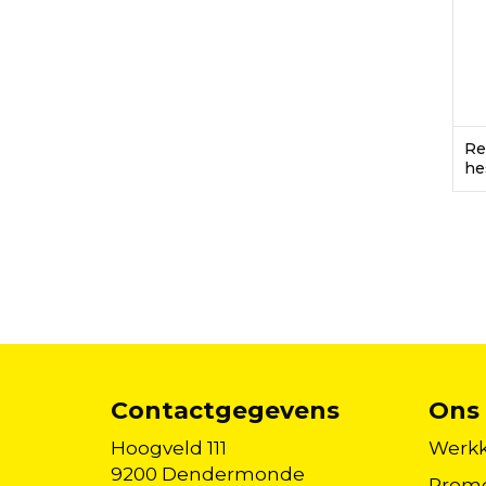
Re
he
Contactgegevens
Ons 
Hoogveld 111
Werkk
9200 Dendermonde
Promo