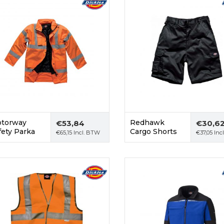
torway
Redhawk
€
53,84
€
30,6
fety Parka
Cargo Shorts
€
65,15
Incl. BTW
€
37,05
Inc