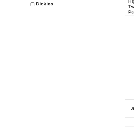
Hig
Dickies
Tw
Pa
J