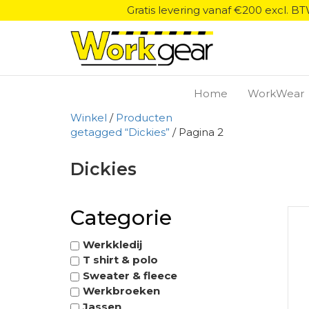
Gratis levering vanaf €200 excl. B
Home
WorkWear
Winkel
/
Producten
getagged “Dickies”
/ Pagina 2
Dickies
Categorie
Werkkledij
T shirt & polo
Sweater & fleece
Werkbroeken
Jassen