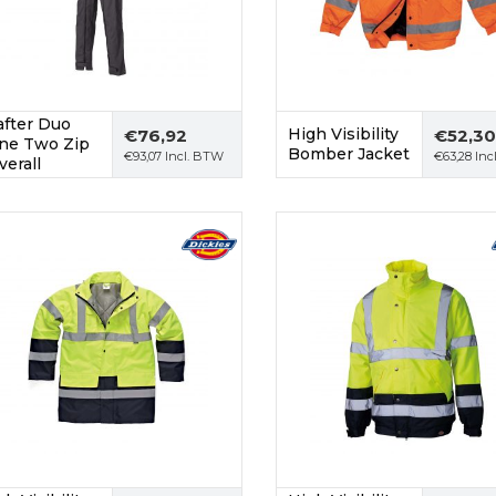
after Duo
High Visibility
€
76,92
€
52,30
ne Two Zip
Bomber Jacket
€
93,07
Incl. BTW
€
63,28
Inc
verall