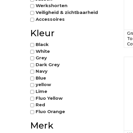
Werkshorten
Veiligheid & zichtbaarheid
Accessoires
Kleur
Gr
To
Co
Black
White
Grey
Dark Grey
Navy
Blue
yellow
Lime
Fluo Yellow
Red
Fluo Orange
Merk