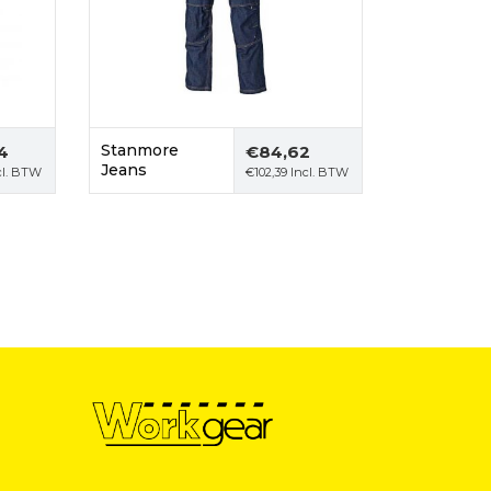
Stanmore
4
€
84,62
Jeans
cl. BTW
€
102,39
Incl. BTW