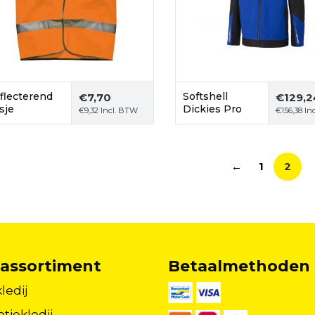
flecterend
Softshell
€
7,70
€
129,2
sje
Dickies Pro
€
9,32
Incl. BTW
€
156,38
In
←
1
2
assortiment
Betaalmethoden
ledij
tiekledij