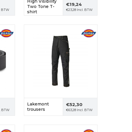
High Visibility
€
19,24
Two Tone T-
. BTW
€
23,28
Incl. BTW
shirt
Lakemont
€
52,30
trousers
l. BTW
€
63,28
Incl. BTW