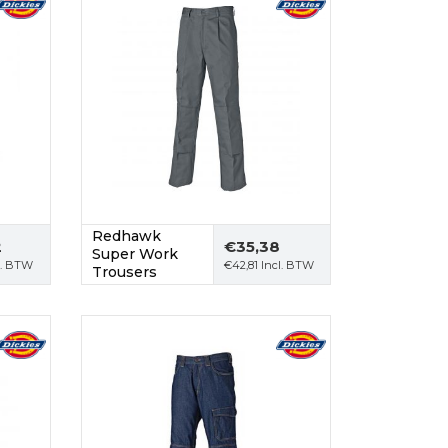
Redhawk
2
€
35,38
Super Work
l. BTW
€
42,81
Incl. BTW
Trousers