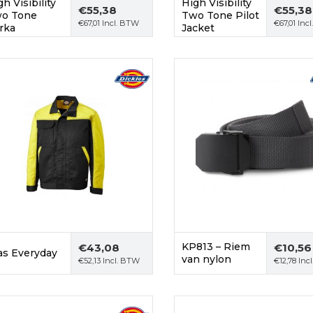
h Visibility
High Visibility
€
55,38
€
55,38
o Tone
Two Tone Pilot
€
67,01
Incl. BTW
€
67,01
Incl
rka
Jacket
KP813 – Riem
€
43,08
€
10,56
as Everyday
van nylon
€
52,13
Incl. BTW
€
12,78
Inc