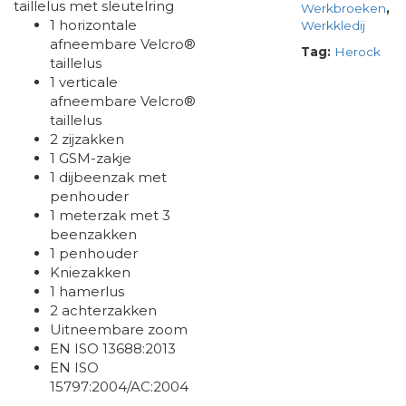
taillelus met sleutelring
Werkbroeken
,
1 horizontale
Werkkledij
afneembare Velcro®
Tag:
Herock
taillelus
1 verticale
afneembare Velcro®
taillelus
2 zijzakken
1 GSM-zakje
1 dijbeenzak met
penhouder
1 meterzak met 3
beenzakken
1 penhouder
Kniezakken
1 hamerlus
2 achterzakken
Uitneembare zoom
EN ISO 13688:2013
EN ISO
15797:2004/AC:2004