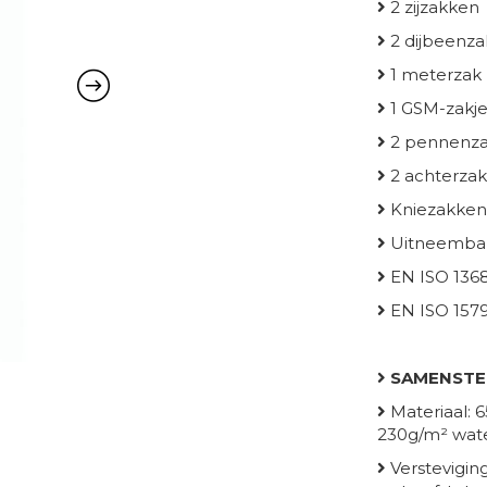
2 zijzakken
2 dijbeenz
1 meterzak
1 GSM-zakj
2 pennenza
2 achterza
Kniezakken
Uitneemba
EN ISO 1368
EN ISO 157
SAMENSTE
Materiaal: 
230g/m² wate
Verstevigin