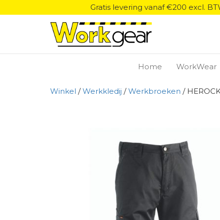
Gratis levering vanaf €200 excl. B
Home
WorkWear
Winkel
/
Werkkledij
/
Werkbroeken
/ HEROC