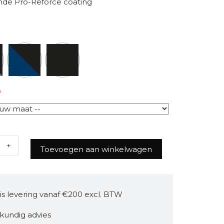
nde Pro-Reforce coating
*
Toevoegen aan winkelwagen
is levering vanaf €200 excl. BTW
kundig advies