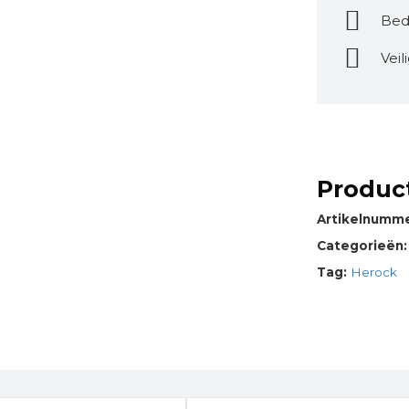
Bed
Veil
Product
Artikelnumm
Categorieën
Tag:
Herock