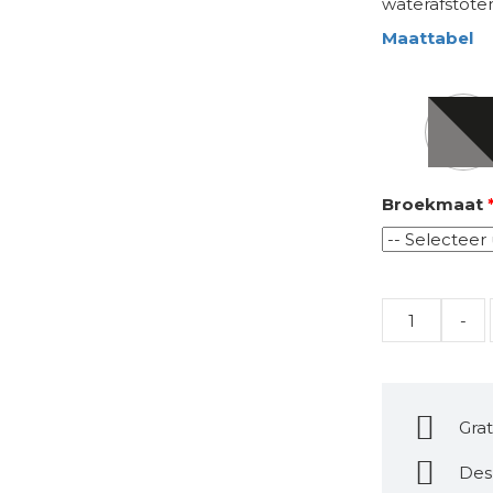
waterafstote
Maattabel
Kleur
Broekmaat
Quantity
Grat
Des