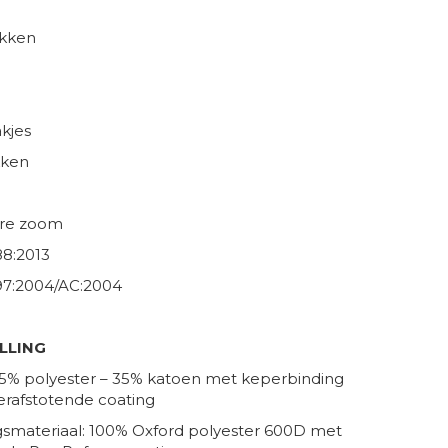
akken
e
kjes
kken
re zoom
8:2013
97:2004/AC:2004
LLING
65% polyester – 35% katoen met keperbinding
rafstotende coating
gsmateriaal: 100% Oxford polyester 600D met