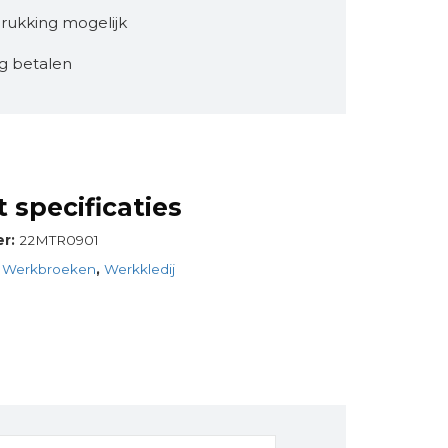
rukking mogelijk
ig betalen
 specificaties
er:
22MTR0901
:
Werkbroeken
,
Werkkledij