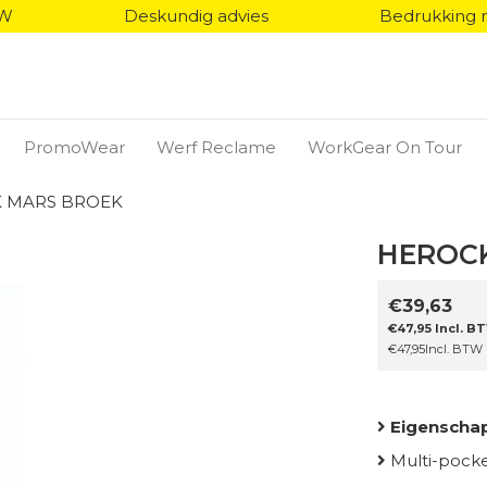
TW
Deskundig advies
Bedrukking 
PromoWear
Werf Reclame
WorkGear On Tour
K MARS BROEK
HEROC
€
39,63
€
47,95
Incl. B
€
47,95
Incl. BTW
Eigenscha
Multi-pocke