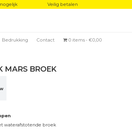
mogelijk
Veilig betalen
Bedrukking
Contact
0 items
€0,00
K MARS BROEK
TW
ppen
t waterafstotende broek